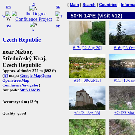
N
{
Main
|
Search
|
Countries
|
Informa
NW
NE
50°N 14°E (visit #12)
W
E
SW
SE
S
Czech Republic
#17: [02-Aug-20]
#16: [03-Oct
near Nižbor,
Středočeský Kraj,
Czech Republic
Approx. altitude: 272 m (892 ft)
(
[?]
maps:
Google
MapQuest
#14: [08-Jul-15]
#11: [16-Jan
OpenStreetMap
ConfluenceNavigator
)
Antipode:
50°S 166°W
Accuracy: 4 m (13 ft)
#8: [21-Sep-08]
#7: [23-Mar
Quality: good