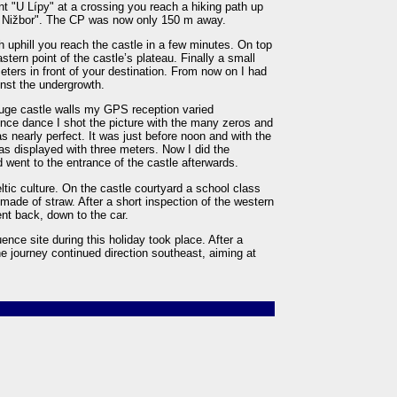
ant "U Lípy" at a crossing you reach a hiking path up
k Nižbor". The CP was now only 150 m away.
h uphill you reach the castle in a few minutes. On top
tern point of the castle’s plateau. Finally a small
eters in front of your destination. From now on I had
ainst the undergrowth.
huge castle walls my GPS reception varied
uence dance I shot the picture with the many zeros and
s nearly perfect. It was just before noon and with the
was displayed with three meters. Now I did the
nd went to the entrance of the castle afterwards.
tic culture. On the castle courtyard a school class
 made of straw. After a short inspection of the western
ent back, down to the car.
uence site during this holiday took place. After a
he journey continued direction southeast, aiming at