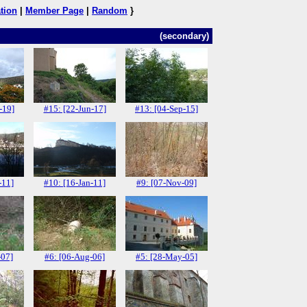
tion
|
Member Page
|
Random
}
(secondary)
-19]
#15: [22-Jun-17]
#13: [04-Sep-15]
-11]
#10: [16-Jan-11]
#9: [07-Nov-09]
-07]
#6: [06-Aug-06]
#5: [28-May-05]