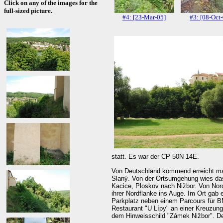
Click on any of the images for the
full-sized picture.
#4: [23-Mar-05]
#3: [08-Oct
statt. Es war der CP 50N 14E.
Von Deutschland kommend erreicht ma
Slaný. Von der Ortsumgehung wies da
Kacice, Ploskov nach Nižbor. Von No
ihrer Nordflanke ins Auge. Im Ort gab
Parkplatz neben einem Parcours für B
Restaurant "U Lípy" an einer Kreuzung
dem Hinweisschild "Zámek Nižbor". Der