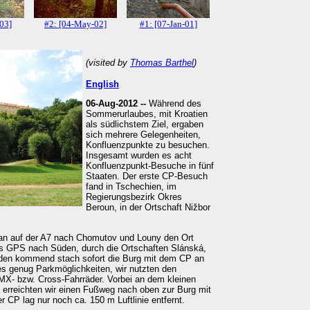
-03]
#2: [04-May-02]
#1: [07-Jan-01]
(visited by
Thomas Barthel
)
English
06-Aug-2012 --
Während des
Sommerurlaubes, mit Kroatien
als südlichstem Ziel, ergaben
sich mehrere Gelegenheiten,
Konfluenzpunkte zu besuchen.
Insgesamt wurden es acht
Konfluenzpunkt-Besuche in fünf
Staaten. Der erste CP-Besuch
fand in Tschechien, im
Regierungsbezirk Okres
Beroun, in der Ortschaft Nižbor
n auf der A7 nach Chomutov und Louny den Ort
s GPS nach Süden, durch die Ortschaften Slánská,
rden kommend stach sofort die Burg mit dem CP an
 es genug Parkmöglichkeiten, wir nutzten den
MX- bzw. Cross-Fahrräder. Vorbei an dem kleinen
 erreichten wir einen Fußweg nach oben zur Burg mit
 CP lag nur noch ca. 150 m Luftlinie entfernt.