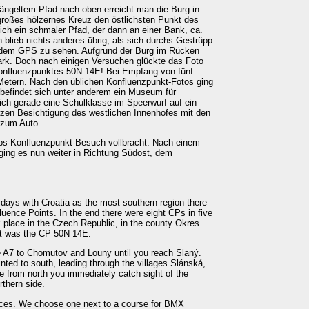
ängeltem Pfad nach oben erreicht man die Burg in
großes hölzernes Kreuz den östlichsten Punkt des
ich ein schmaler Pfad, der dann an einer Bank, ca.
 blieb nichts anderes übrig, als sich durchs Gestrüpp
f dem GPS zu sehen. Aufgrund der Burg im Rücken
rk. Doch nach einigen Versuchen glückte das Foto
onfluenzpunktes 50N 14E! Bei Empfang von fünf
i Metern. Nach den üblichen Konfluenzpunkt-Fotos ging
 befindet sich unter anderem ein Museum für
sich gerade eine Schulklasse im Speerwurf auf ein
rzen Besichtigung des westlichen Innenhofes mit den
 zum Auto.
ubs-Konfluenzpunkt-Besuch vollbracht. Nach einem
ging es nun weiter in Richtung Südost, dem
ays with Croatia as the most southern region there
uence Points. In the end there were eight CPs in five
ook place in the Czech Republic, in the county Okres
 It was the CP 50N 14E.
A7 to Chomutov and Louny until you reach Slaný.
ted to south, leading through the villages Slánská,
e from north you immediately catch sight of the
rthern side.
laces. We choose one next to a course for BMX