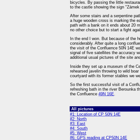
bicycles. By passing the little restaur
to the castle showing the sign "Záme
After some stairs and a serpentine pat
a huge wooden cross is marking the eas
path with a bank on it ends about 20 m
no other choice but to start a fight ag
In the end I won. But because of the 
considerably. After quite a long confl
the visit of the Confluence 50N 14E wa
signal of five satellites the accuracy 
additional usual pictures of the site a
Inside they set up a museum of the Cel
rehearsed javelin throwing to wild boar
courtyard with its former stables we w
So the first successful visit of a Confl
refreshing bath in the river Berounka t
the Confluence
49N 16E
.
All pictures
#1: Location of CP 50N 14E
#2: North
#3: East
#4: South
#5: West
#6: GPS reading at CP50N 14E