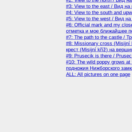
#2: View to the north / Вид н
#3: View to the east / Вид на
#4: View to the south and up
#5: View to the west / Вид на
#6: Official mark and my cl
отметка и мое ближайшее 
#7: The path to the castle / Т
#8: Missionary cross (Misijn
крест (Misijní kříž) на верш
#9: Prusecik is there / Pruse
#10: The wild poppy grows at t
подножия Нижборского замк
ALL: All pictures on one page