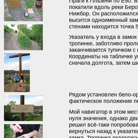
Праги к Пльзени по E50. 
покатили вдоль реки Беро
Нижбор. Он расположился 
высится одноименный замок
стенами находится точка 
Указатель у входа в замок
тропинке, заботливо прол
заканчивается тупичком 
Координаты на табличке 
сначала долгота, затем ш
Рядом установлен бело-о
фактическое положение п
Мой навигатор в этом мес
нуля значения, однако дв
решил всё-таки попробов
вернуться назад к указат
замка. Тропинка оказалась