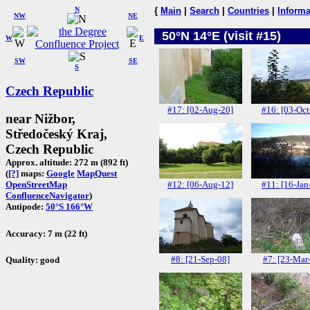
N
{
Main
|
Search
|
Countries
|
Informa
NW
NE
50°N 14°E (visit #15)
W
E
SW
SE
S
Czech Republic
#17: [02-Aug-20]
#16: [03-Oct
near Nižbor,
Středočeský Kraj,
Czech Republic
Approx. altitude: 272 m (892 ft)
(
[?]
maps:
Google
MapQuest
#12: [06-Aug-12]
#11: [16-Jan
OpenStreetMap
ConfluenceNavigator
)
Antipode:
50°S 166°W
Accuracy: 7 m (22 ft)
#8: [21-Sep-08]
#7: [23-Mar
Quality: good