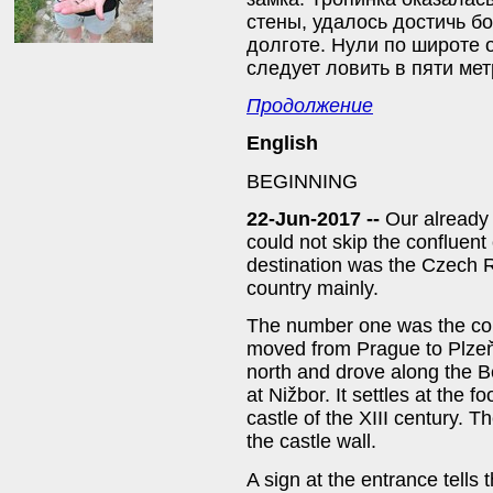
стены, удалось достичь б
долготе. Нули по широте 
следует ловить в пяти мет
Продолжение
English
BEGINNING
22-Jun-2017 --
Our already
could not skip the confluen
destination was the Czech R
country mainly.
The number one was the con
moved from Prague to Plzeň
north and drove along the B
at Nižbor. It settles at the 
castle of the XIII century. 
the castle wall.
A sign at the entrance tells