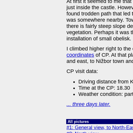
At first it seemed to me that
just inside the castle. Howe
found trodden path that led 
was somewhere nearby. Tow
there is fairly steep slope 
vegetation. Perhaps it was 
installation of small obelisk.
I climbed higher right to th
coordinates
of CP. At that p
and east, to Nižbor town an
CP visit data:
Driving distance from K
Time at the CP: 18.30
Weather condition: part
... three days later.
All pictures
#1: General view, to North-Ea