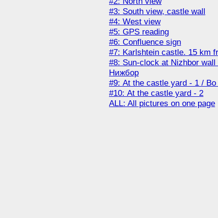
#2: North view
#3: South view, castle wall
#4: West view
#5: GPS reading
#6: Confluence sign
#7: Karlshtein castle. 15 km
#8: Sun-clock at Nizhbor wal
Нижбор
#9: At the castle yard - 1 / 
#10: At the castle yard - 2
ALL: All pictures on one page