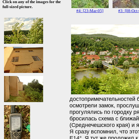
Click on any of the images for the
full-sized picture.
#4: [23-Mar-05]
#3: [08-Oct
достопримечательностей 
осмотрели замок, прослу
прогулялись по городку ря
бросилась схема с ближа
(Среднечешского края) и 
Я сразу вспомнил, что эт
E14°. Я тут же проложил 