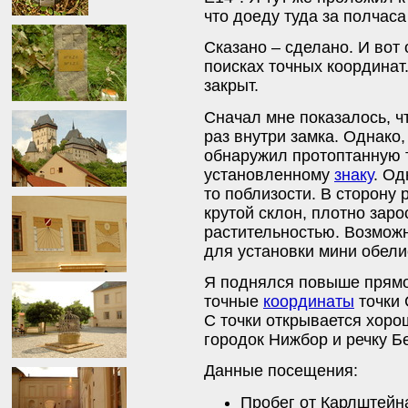
что доеду туда за полчаса 
Сказано – сделано. И вот 
поисках точных координат
закрыт.
Сначал мне показалось, ч
раз внутри замка. Однако,
обнаружил протоптанную т
установленному
знаку
. Од
то поблизости. В сторону 
крутой склон, плотно зар
растительностью. Возможн
для установки мини обели
Я поднялся повыше прямо
точные
координаты
точки 
С точки открывается хорош
городок Нижбор и речку Бе
Данные посещения:
Пробег от Карлштейна