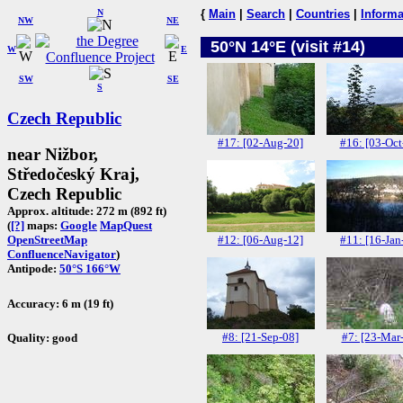
N
{
Main
|
Search
|
Countries
|
Informa
NW
NE
50°N 14°E (visit #14)
W
E
SW
SE
S
Czech Republic
#17: [02-Aug-20]
#16: [03-Oct
near Nižbor,
Středočeský Kraj,
Czech Republic
Approx. altitude: 272 m (892 ft)
(
[?]
maps:
Google
MapQuest
#12: [06-Aug-12]
#11: [16-Jan
OpenStreetMap
ConfluenceNavigator
)
Antipode:
50°S 166°W
Accuracy: 6 m (19 ft)
#8: [21-Sep-08]
#7: [23-Mar
Quality: good