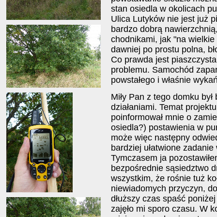
stan osiedla w okolicach p
Ulica Lutyków nie jest już p
bardzo dobrą nawierzchnią
chodnikami, jak "na wielkie
dawniej po prostu polna, bł
Co prawda jest piaszczysta
problemu. Samochód zapa
powstałego i właśnie wyk
Miły Pan z tego domku był
działaniami. Temat projektu
poinformował mnie o zamie
osiedla?) postawienia w pu
może więc następny odwied
bardziej ułatwione zadanie
Tymczasem ja pozostawiłem
bezpośrednie sąsiedztwo d
wszystkim, że rośnie tuż ko
niewiadomych przyczyn, do
dłuższy czas spaść poniżej
zajęło mi sporo czasu. W 