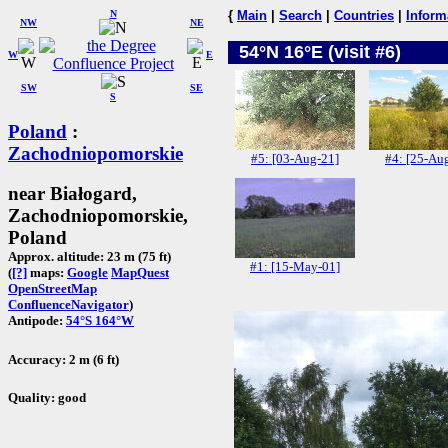
N
{
Main
|
Search
|
Countries
|
Inform
NW
NE
54°N 16°E (visit #6)
W
E
SW
SE
S
Poland
:
Zachodniopomorskie
#5: [03-Aug-21]
#4: [25-Au
near Białogard,
Zachodniopomorskie,
Poland
Approx. altitude: 23 m (75 ft)
#1: [15-May-01]
(
[?]
maps:
Google
MapQuest
OpenStreetMap
ConfluenceNavigator
)
Antipode:
54°S 164°W
Accuracy: 2 m (6 ft)
Quality: good