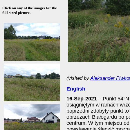
Click on any of the images for the
full-sized picture.
(visited by
Aleksander Piwko
English
16-Sep-2021 –
Punkt 54°N
osiągniętym w ramach wrz
poprzedni zdobyty punkt t
obrzeżach Białogardu po po
centrum. W tym miejscu od 
powstawanie śledzić można