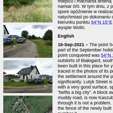
miejscu i machania anteną
namiar 0/0. W tym dniu, z
spore opóźnienie w realiza
natychmiast po dokonaniu 
kierunku punktu
54°N 15°E
wyspie Wolin.
English
16-Sep-2021 –
The point 5
part of the September holid
point conquered was
54°N 
outskirts of Białogard, sout
been built in this place for
traced in the photos of its 
the settlement around the 
significantly. Lutyk Street 
with a very good surface, 
"befits a big city". A block 
muddy road, is now Kaszubsk
through it is not a problem.
the fence of the newly built