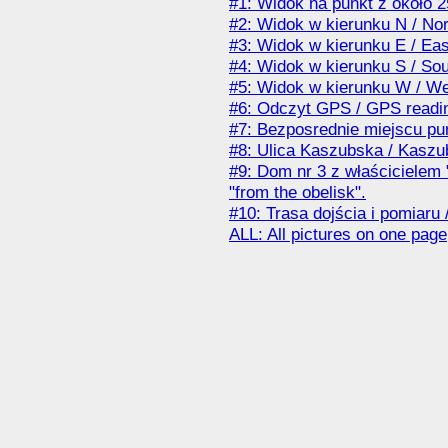
#1: Widok na punkt z około 2
#2: Widok w kierunku N / Nor
#3: Widok w kierunku E / Eas
#4: Widok w kierunku S / So
#5: Widok w kierunku W / We
#6: Odczyt GPS / GPS readi
#7: Bezposrednie miejscu pun
#8: Ulica Kaszubska / Kaszu
#9: Dom nr 3 z właścicielem 
"from the obelisk".
#10: Trasa dojścia i pomiar
ALL: All pictures on one page