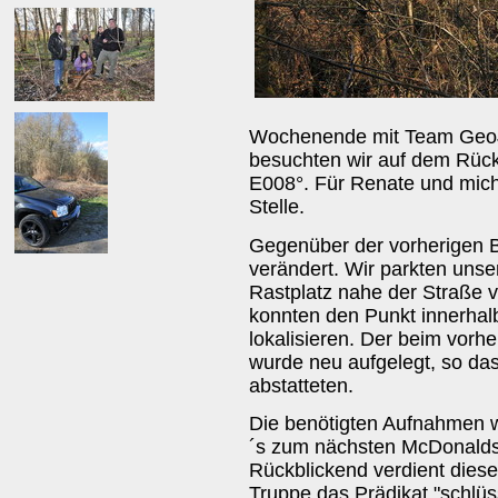
Wochenende mit Team GeoJe
besuchten wir auf dem Rüc
E008°. Für Renate und mich 
Stelle.
Gegenüber der vorherigen B
verändert. Wir parkten uns
Rastplatz nahe der Straße 
konnten den Punkt innerhal
lokalisieren. Der beim vor
wurde neu aufgelegt, so da
abstatteten.
Die benötigten Aufnahmen w
´s zum nächsten McDonalds,
Rückblickend verdient dies
Truppe das Prädikat "schlü