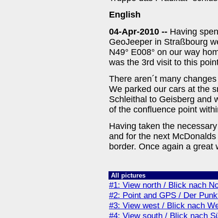
English
04-Apr-2010 --
Having spen
GeoJeeper in Straßbourg we 
N49° E008° on our way hom
was the 3rd visit to this point
There aren´t many changes at
We parked our cars at the sm
Schleithal to Geisberg and w
of the confluence point with
Having taken the necessary
and for the next McDonalds 
border. Once again a grea
All pictures
#1: View north / Blick nach N
#2: Point and GPS / Der Pun
#3: View west / Blick nach W
#4: View south / Blick nach 