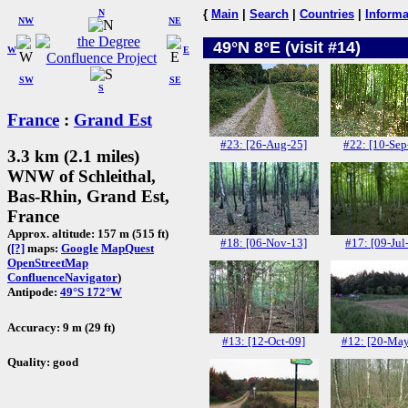
N
{
Main
|
Search
|
Countries
|
Informa
NW
NE
49°N 8°E (visit #14)
W
E
SW
SE
S
France
:
Grand Est
#23: [26-Aug-25]
#22: [10-Sep
3.3 km (2.1 miles)
WNW of Schleithal,
Bas-Rhin, Grand Est,
France
Approx. altitude: 157 m (515 ft)
#18: [06-Nov-13]
#17: [09-Jul
(
[?]
maps:
Google
MapQuest
OpenStreetMap
ConfluenceNavigator
)
Antipode:
49°S 172°W
Accuracy: 9 m (29 ft)
#13: [12-Oct-09]
#12: [20-May
Quality: good