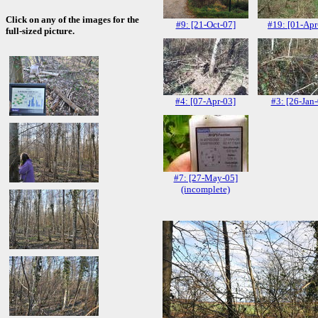
Click on any of the images for the
#9: [21-Oct-07]
#19: [01-Apr
full-sized picture.
#4: [07-Apr-03]
#3: [26-Jan-
#7: [27-May-05]
(incomplete)