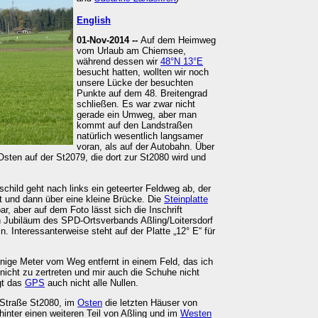
English
01-Nov-2014 --
Auf dem Heimweg
vom Urlaub am Chiemsee,
während dessen wir
48°N 13°E
besucht hatten, wollten wir noch
unsere Lücke der besuchten
Punkte auf dem 48. Breitengrad
schließen. Es war zwar nicht
gerade ein Umweg, aber man
kommt auf den Landstraßen
natürlich wesentlich langsamer
voran, als auf der Autobahn. Über
Osten auf der St2079, die dort zur St2080 wird und
child geht nach links ein geteerter Feldweg ab, der
t und dann über eine kleine Brücke. Die
Steinplatte
ar, aber auf dem Foto lässt sich die Inschrift
en Jubiläum des SPD-Ortsverbands Aßling/Loitersdorf
n. Interessanterweise steht auf der Platte „12° E“ für
enige Meter vom Weg entfernt in einem Feld, das ich
nicht zu zertreten und mir auch die Schuhe nicht
gt das
GPS
auch nicht alle Nullen.
 Straße St2080, im
Osten
die letzten Häuser von
hinter einen weiteren Teil von Aßling und im
Westen