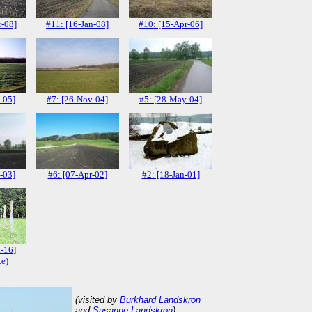
r-08]
#11: [16-Jan-08]
#10: [15-Apr-06]
-05]
#7: [26-Nov-04]
#5: [28-May-04]
-03]
#6: [07-Apr-02]
#2: [18-Jan-01]
-16]
e)
(visited by
Burkhard Landskron
and
Susanne Landskron
)