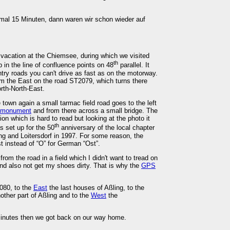
nmal 15 Minuten, dann waren wir schon wieder auf
acation at the Chiemsee, during which we visited
th
 in the line of confluence points on 48
parallel. It
ntry roads you can't drive as fast as on the motorway.
m the East on the road ST2079, which turns there
rth-North-East.
 town again a small tarmac field road goes to the left
e monument
and from there across a small bridge. The
on which is hard to read but looking at the photo it
th
s set up for the 50
anniversary of the local chapter
ng and Loitersdorf in 1997. For some reason, the
t instead of “O” for German “Ost”.
om the road in a field which I didn't want to tread on
d also not get my shoes dirty. That is why the
GPS
080, to the
East
the last houses of Aßling, to the
ther part of Aßling and to the
West
the
minutes then we got back on our way home.