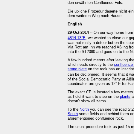
den erwähnten Confluence-Fels.
Die übliche Prozedur dauerte nicht ei
dem weiteren Weg nach Hause.
English
29-Oct-2014 --
On our way home from v
48°N 13°E
, we wanted to close our gap
was not really a detour but on the cou
Via Rott am Inn we reached Aßling fro
into the ST2080 and goes on to the No
A few hundred meters after leaving the
which leads directly to the
confluenc
stone plate
on the rock has an inscripti
can be deciphered. It seems that it wa
of the Social Democratic Party at Aßli
coordinates are given as 12° E for Eas
The exact CP is located a few meters fr
as I didn't want to step on the
plants
an
doesn't show all zeros.
To the
North
you can see the road St2
South
some fields and behind them ano
aforementioned confluence rock.
The usual procedure took us just 15 