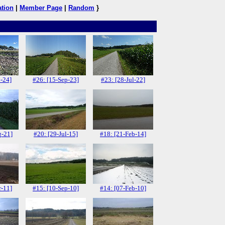
ation
|
Member Page
|
Random
}
-24]
#26: [15-Sep-23]
#23: [28-Jul-22]
g-21]
#20: [29-Jul-15]
#18: [21-Feb-14]
r-11]
#15: [10-Sep-10]
#14: [07-Feb-10]