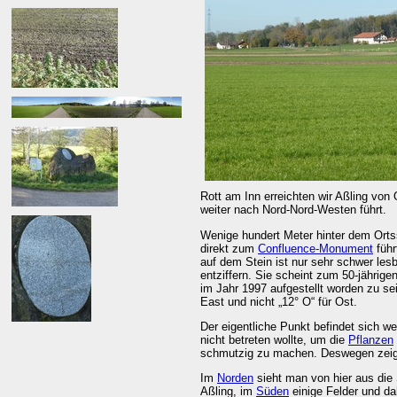
Rott am Inn erreichten wir Aßling von 
weiter nach Nord-Nord-Westen führt.
Wenige hundert Meter hinter dem Ortss
direkt zum
Confluence-Monument
führ
auf dem Stein ist nur sehr schwer lesb
entziffern. Sie scheint zum 50-jährig
im Jahr 1997 aufgestellt worden zu sei
East und nicht „12° O“ für Ost.
Der eigentliche Punkt befindet sich w
nicht betreten wollte, um die
Pflanzen
schmutzig zu machen. Deswegen zei
Im
Norden
sieht man von hier aus die
Aßling, im
Süden
einige Felder und da