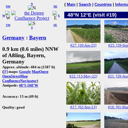
N
{
Main
|
Search
|
Countries
|
Inform
NW
NE
48°N 12°E (visit #19)
W
E
SW
SE
S
Germany
:
Bayern
#27: [20-Jun-25]
#25: [29-Sep
0.9 km (0.6 miles) NNW
of Aßling, Bayern,
Germany
Approx. altitude: 484 m (1587 ft)
(
[?]
maps:
Google
MapQuest
#22: [13-May-22]
#21: [29-Au
OpenStreetMap
ConfluenceNavigator
)
Antipode:
48°S 168°W
Accuracy: 15 m (49 ft)
#17: [02-Sep-13]
#16: [01-Ma
Quality: good