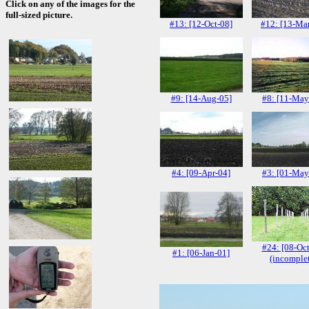
Click on any of the images for the
full-sized picture.
#13: [12-Oct-08]
#12: [13-Ma
#9: [14-Aug-05]
#8: [11-May
#4: [09-Apr-04]
#3: [01-May
#24: [08-Oct
#1: [06-Jan-01]
(incomplet